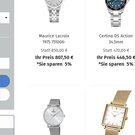
Mau­rice La­croix
Cer­ti­na DS Ac­tion
1975 751006-​​
34.5mm
SS002-​130-1
C0482101112100
Statt 850,00 €
Statt 470,00 €
Ihr Preis 807,50 €
Ihr Preis 446,50 
*Sie sparen 5%
*Sie sparen 5%