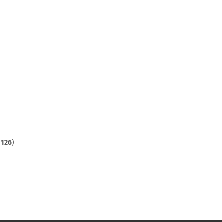
t
126
)