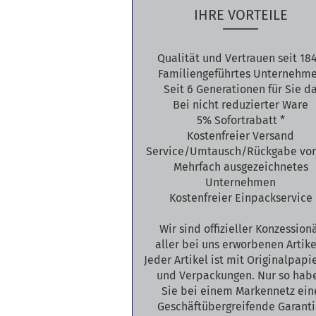
IHRE VORTEILE
Qualität und Vertrauen seit 18
Familiengeführtes Unternehm
Seit 6 Generationen für Sie d
Bei nicht reduzierter Ware
5% Sofortrabatt *
Kostenfreier Versand
Service/Umtausch/Rückgabe vor
Mehrfach ausgezeichnetes
Unternehmen
Kostenfreier Einpackservice
Wir sind offizieller Konzession
aller bei uns erworbenen Artike
Jeder Artikel ist mit Originalpap
und Verpackungen. Nur so hab
Sie bei einem Markennetz ein
Geschäftübergreifende Garanti