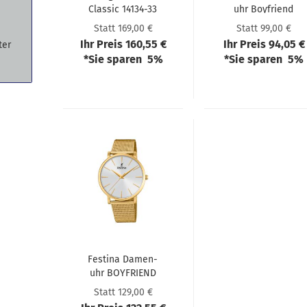
Clas­sic 14134-​​33
uhr Boy­friend
F20475/4
Statt 169,00 €
Statt 99,00 €
Ihr Preis 160,55 €
Ihr Preis 94,05 €
ter
*Sie sparen 5%
*Sie sparen 5%
Festi­na Da­men­
uhr BOY­FRIEND
F20476/1
Statt 129,00 €