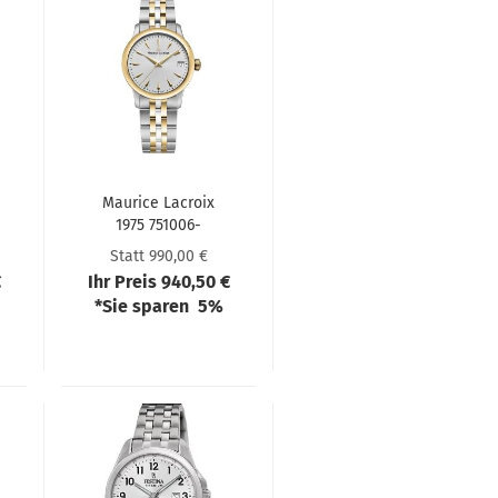
Mau­rice La­croix
1975 751006-​​
PVY12-​131-1
Statt 990,00 €
€
Ihr Preis 940,50 €
*Sie sparen 5%