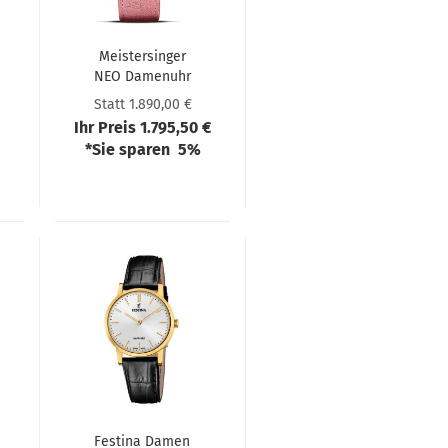
Meis­ter­sin­ger
NEO Da­men­uhr
S-​NES921S
Statt 1.890,00 €
Ihr Preis 1.795,50 €
*Sie sparen 5%
Festi­na Damen