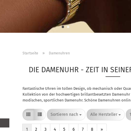
»
Startseite
Damenuhren
DIE DAMENUHR - ZEIT IN SEIN
Fantastische Uhren im tollen Design, ob mechanisch oder Quar
Kollektion von der hochwertigen brillantbesetzten Damenuhr ü
modischen, sportlichen Damenuhr. Schöne Damenuhren online k
Sortieren nach
pro Seite
Sortieren nach
Alle Hersteller
1
2
3
4
5
6
7
8
»