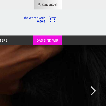
Kundenlogin
Ihr Warenkorb
0,00 €
il
TERE
DAS SIND WIR
wort
erstellen
ort vergessen?