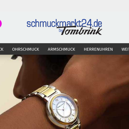
Suche...
E-Ma
CK
OHRSCHMUCK
ARMSCHMUCK
HERRENUHREN
WEI
Pass
Konto 
Passw