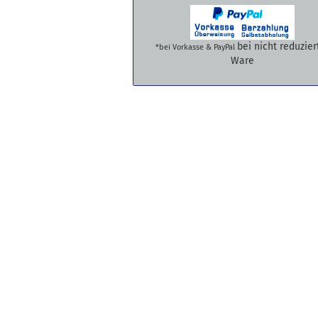
bei nicht reduzier
*bei Vorkasse & PayPal
Ware