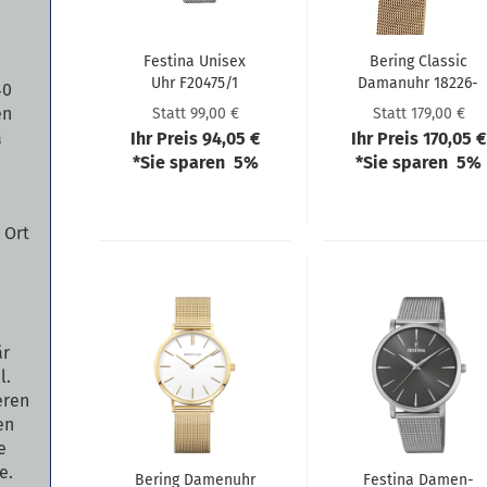
Festi­na Unisex
Be­ring Clas­sic
Uhr F20475/1
Da­man­uhr 18226-​​
40
010
en
Statt 99,00 €
Statt 179,00 €
a
Ihr Preis 94,05 €
Ihr Preis 170,05 €
*Sie sparen 5%
*Sie sparen 5%
 Ort
är
l.
ieren
en
e
e.
Be­ring Da­men­uhr
Festi­na Da­men­