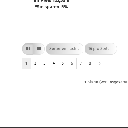
Ihr Preis 122,55 €
*Sie sparen 5%
Sortieren nach
pro Seite
Sortieren nach
16 pro Seite
1
2
3
4
5
6
7
8
»
1
bis
16
(von insgesam