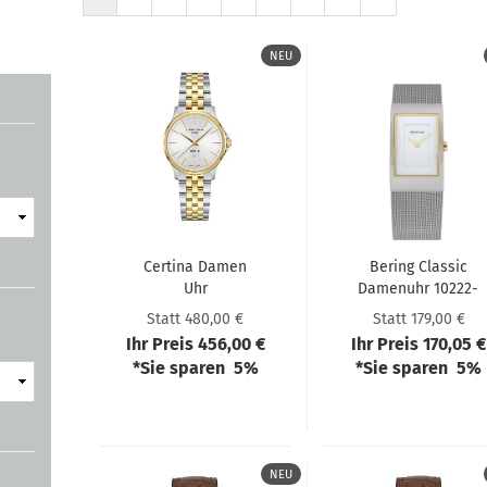
NEU
Cer­ti­na Damen
Be­ring Clas­sic
Uhr
Da­men­uhr 10222-​​
C045.010.22.031.00
010-S
Statt 480,00 €
Statt 179,00 €
Ihr Preis 456,00 €
Ihr Preis 170,05 €
*Sie sparen 5%
*Sie sparen 5%
NEU