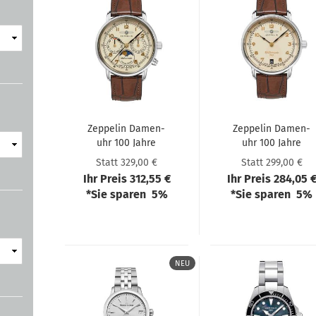
Zep­pe­lin Da­men­
Zep­pe­lin Da­men­
uhr 100 Jahre
uhr 100 Jahre
Médi­ter­ranée
Médi­ter­ranée
Statt 329,00 €
Statt 299,00 €
Ihr Preis 312,55 €
Ihr Preis 284,05 
*Sie sparen 5%
*Sie sparen 5%
NEU