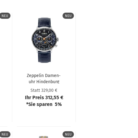
NEU
NEU
Zep­pe­lin Da­men­
uhr Hin­den­burg
Moon­pha­se
Statt 329,00 €
Ihr Preis 312,55 €
*Sie sparen 5%
NEU
NEU