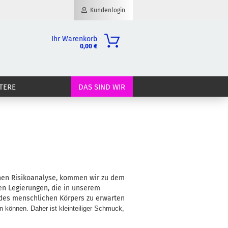
Kundenlogin
Ihr Warenkorb
0,00 €
il
TERE
DAS SIND WIR
wort
erstellen
ort vergessen?
nen Risikoanalyse, kommen wir zu dem
en Legierungen, die in unserem
n des menschlichen Körpers zu erwarten
n können. Daher ist kleinteiliger Schmuck,