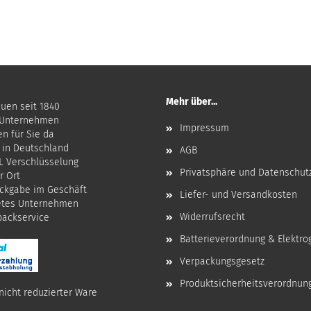
Mehr über...
auen seit 1840
 Unternehmen
Impressum
en für Sie da
 in Deutschland
AGB
SL Verschlüsselung
Privatsphäre und Datenschut
r Ort
ckgabe im Geschäft
Liefer- und Versandkosten
etes Unternehmen
Widerrufsrecht
npackservice
Batterieverordnung & Elektro
Verpackungsgesetz
Produktsicherheitsverordnun
nicht reduzierter Ware