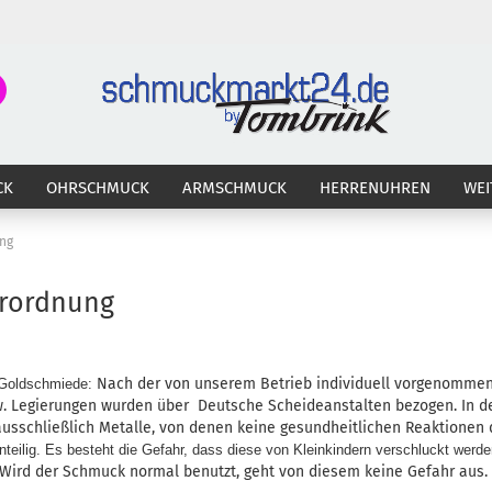
Suche...
E-Ma
CK
OHRSCHMUCK
ARMSCHMUCK
HERRENUHREN
WEI
Pass
ng
erordnung
Konto 
Passw
Nach der von unserem Betrieb individuell vorgenomme
 Goldschmiede:
w. Legierungen wurden über Deutsche Scheideanstalten bezogen. In d
 ausschließlich Metalle, von denen keine gesundheitlichen Reaktione
teilig. Es besteht die Gefahr, dass diese von Kleinkindern verschluckt werde
Wird der Schmuck normal benutzt, geht von diesem keine Gefahr aus.