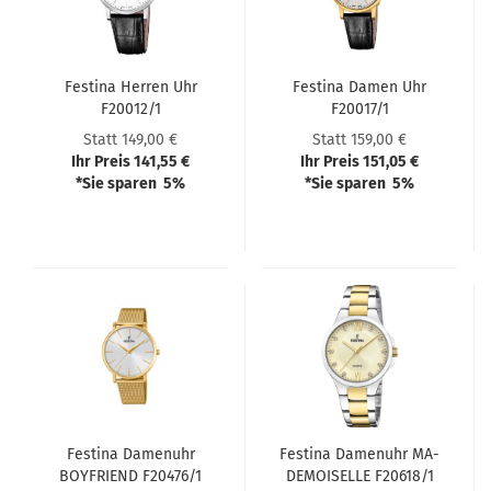
Festi­na Her­ren Uhr
Festi­na Damen Uhr
F20012/1
F20017/1
Statt 149,00 €
Statt 159,00 €
Ihr Preis 141,55 €
Ihr Preis 151,05 €
*Sie sparen 5%
*Sie sparen 5%
Festi­na Da­men­uhr
Festi­na Da­men­uhr MA­
BOY­FRIEND F20476/1
DE­MOI­SEL­LE F20618/1