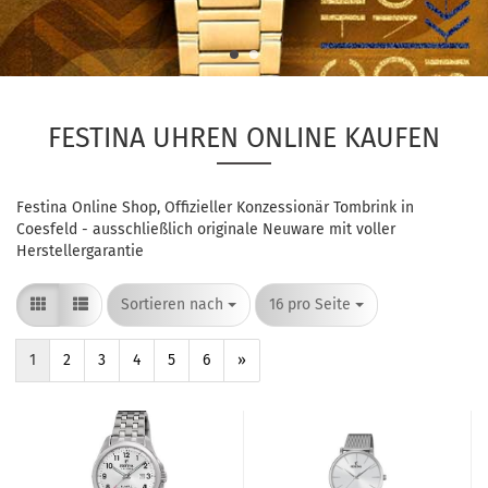
FESTINA UHREN ONLINE KAUFEN
Festina Online Shop, Offizieller Konzessionär Tombrink in
Coesfeld - ausschließlich originale Neuware mit voller
Herstellergarantie
Sortieren nach
pro Seite
Sortieren nach
16 pro Seite
1
2
3
4
5
6
»