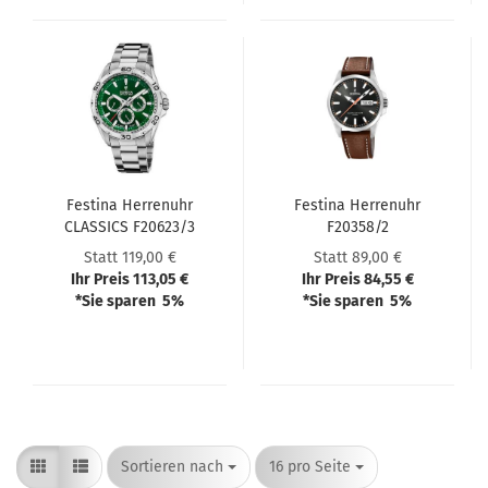
Festi­na Her­ren­uhr
Festi­na Her­ren­uhr
CLAS­SICS F20623/3
F20358/2
Statt 119,00 €
Statt 89,00 €
Ihr Preis 113,05 €
Ihr Preis 84,55 €
*Sie sparen 5%
*Sie sparen 5%
Sortieren nach
pro Seite
Sortieren nach
16 pro Seite