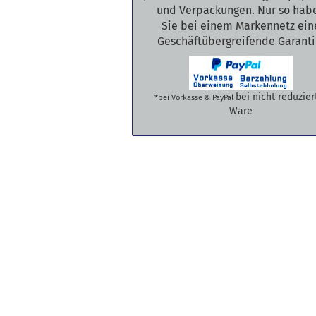
und Verpackungen. Nur so hab
Sie bei einem Markennetz ein
Geschäftübergreifende Garanti
bei nicht reduzier
*bei Vorkasse & PayPal
Ware