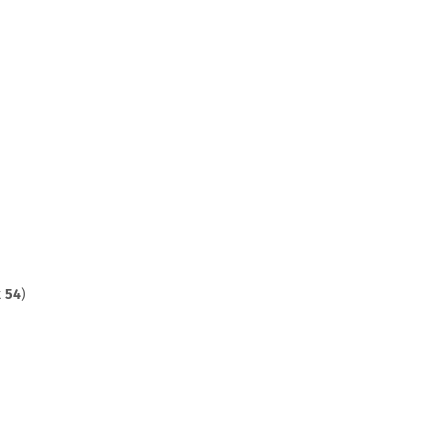
t
54
)