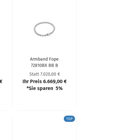
Arm­band Fope
72810BX BB B
XBX 00
Statt 7.020,00 €
 €
Ihr Preis 6.669,00 €
*Sie sparen 5%
TOP