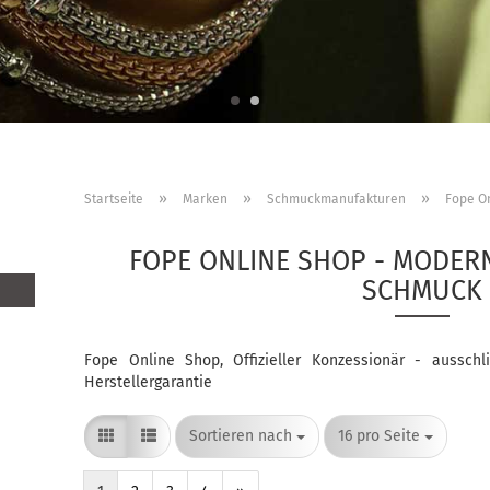
»
»
»
Startseite
Marken
Schmuckmanufakturen
Fope O
FOPE ONLINE SHOP - MODERN
SCHMUCK
Fope Online Shop, Offizieller Konzessionär - ausschl
Herstellergarantie
Sortieren nach
pro Seite
Sortieren nach
16 pro Seite