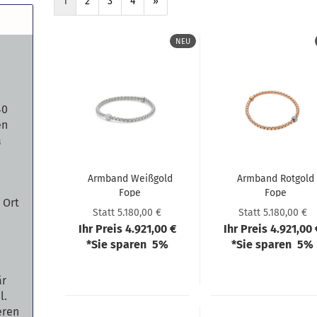
1
2
3
4
»
NEU
40
en
a
Arm­band Weiß­gold
Arm­band Rot­gold
Fope
Fope
 Ort
73301BX_PB_B_XBX
73301BX_PB_B_XB
Statt 5.180,00 €
Statt 5.180,00 €
Ihr Preis 4.921,00 €
Ihr Preis 4.921,00 
*Sie sparen 5%
*Sie sparen 5%
är
l.
ieren