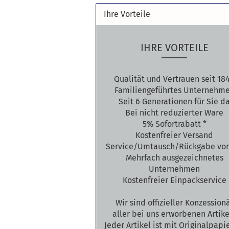
Ihre Vorteile
IHRE VORTEILE
Qualität und Vertrauen seit 18
Familiengeführtes Unternehm
Seit 6 Generationen für Sie d
Bei nicht reduzierter Ware
5% Sofortrabatt *
Kostenfreier Versand
Service/Umtausch/Rückgabe vor
Mehrfach ausgezeichnetes
Unternehmen
Kostenfreier Einpackservice
Wir sind offizieller Konzession
aller bei uns erworbenen Artike
Jeder Artikel ist mit Originalpap