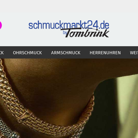
Suche...
E-Ma
CK
OHRSCHMUCK
ARMSCHMUCK
HERRENUHREN
WEI
Pass
Konto 
Passw