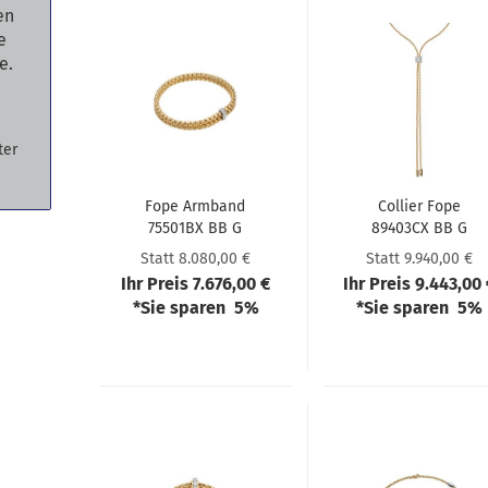
en
e
e.
ter
Fope Arm­band
Col­lier Fope
75501BX BB G
89403CX BB G
XBX 00
GBX 070
Statt 8.080,00 €
Statt 9.940,00 €
Ihr Preis 7.676,00 €
Ihr Preis 9.443,00
*Sie sparen 5%
*Sie sparen 5%