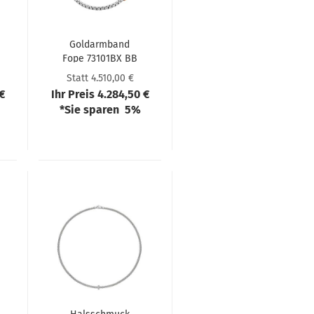
Goldarm­band
Fope 73101BX BB
B XRX 00M
Statt 4.510,00 €
 €
Ihr Preis 4.284,50 €
*Sie sparen 5%