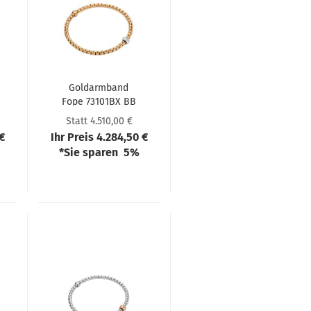
Goldarm­band
Fope 73101BX BB
R XBX 00M
Statt 4.510,00 €
 €
Ihr Preis 4.284,50 €
*Sie sparen 5%