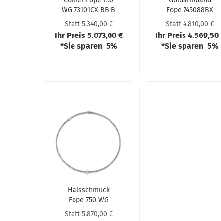
Col­lier Fope 750
Goldarm­band
WG 73101CX BB B
Fope 745088BX
XRX 043
BB G XBX 00M
Statt 5.340,00 €
Statt 4.810,00 €
Ihr Preis 5.073,00 €
Ihr Preis 4.569,50
*Sie sparen 5%
*Sie sparen 5%
Hals­schmuck
Fope 750 WG
73001CX PB B XBX
Statt 5.870,00 €