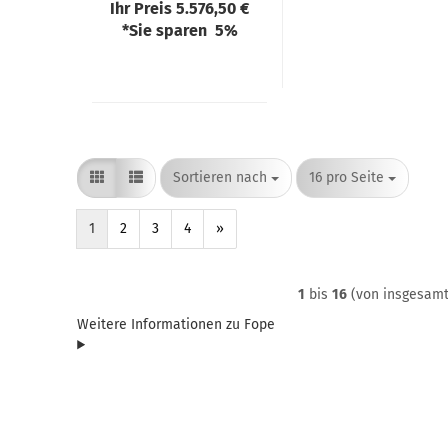
Ihr Preis 5.576,50 €
*Sie sparen 5%
Sortieren nach
pro Seite
Sortieren nach
16 pro Seite
1
2
3
4
»
1
bis
16
(von insgesam
Weitere Informationen zu Fope