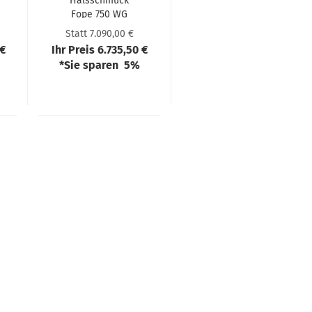
Hals­schmuck
Fope 750 WG
74508CX BB B
Statt 7.090,00 €
XBX
 €
Ihr Preis 6.735,50 €
*Sie sparen 5%