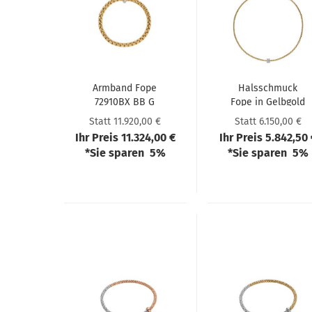
Arm­band Fope
Hals­schmuck
72910BX BB G
Fope in Gelb­gold
XGX 00
739C BBR
Statt 11.920,00 €
Statt 6.150,00 €
Ihr Preis 11.324,00 €
Ihr Preis 5.842,50
*Sie sparen 5%
*Sie sparen 5%