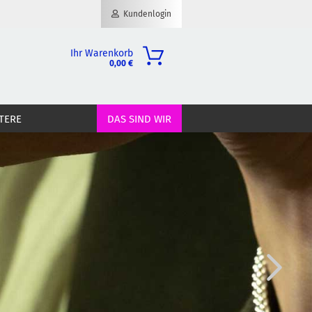
Kundenlogin
Ihr Warenkorb
0,00 €
il
TERE
DAS SIND WIR
wort
erstellen
ort vergessen?