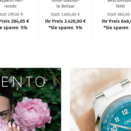
ep­pe­lin Her­
Union Glas­hüt­
Be­schrei­bu
ren­uhr
te Be­li­sar
fehlt
00Jahre Médi­
Mond­pha­se
tatt 299,00 €
Statt 3.600,00 €
Statt 680,00
ter­ranée...
 Preis 284,05 €
Ihr Preis 3.420,00 €
Ihr Preis 646,
ie sparen 5%
*Sie sparen 5%
*Sie sparen