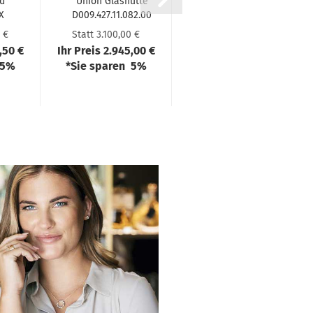
d
Union Glas­hüt­te
Oris Big­Crown
X
D009.427.11.082.00
Poin­ter Date
0M
0175477984065
 €
Statt 3.100,00 €
Statt 2.000,00 €
,50 €
Ihr Preis 2.945,00 €
Ihr Preis 1.900,00 €
 5%
*Sie sparen 5%
*Sie sparen 5%