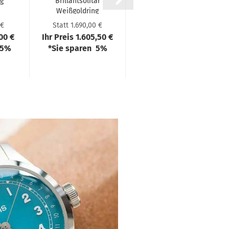
ng
Bril­lant­so­li­tär
Bril­lant Ring
Weiß­gold­ring
585 WG
TV000032W-​​1...
EH005107
 €
Statt 1.690,00 €
Statt 1.150,00 €
00 €
Ihr Preis 1.605,50 €
Ihr Preis 1.092,50 €
 5%
*Sie sparen 5%
*Sie sparen 5%