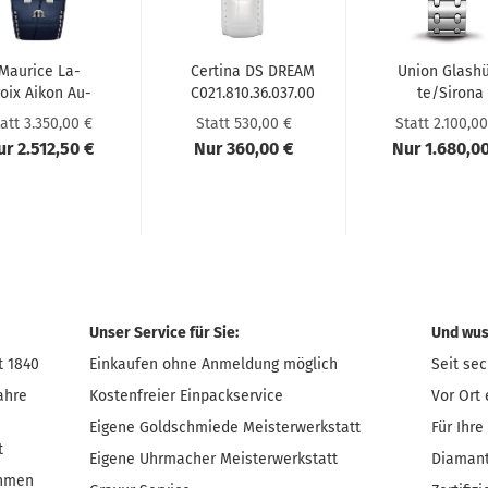
Mau­rice La­
Cer­ti­na DS DREAM
Union Glas­h
roix Aikon Au­
C021.810.36.037.00
te/Si­ro­na
o­ma­tic Chro­
D0062071111
att 3.350,00 €
Statt 530,00 €
Statt 2.100,00
no­graph...
r 2.512,50 €
Nur 360,00 €
Nur 1.680,0
Unser Service für Sie:
Und wuss
t 1840
Einkaufen ohne Anmeldung möglich
Seit se
ahre
Kostenfreier Einpackservice
Vor Ort 
Eigene Goldschmiede Meisterwerkstatt
Für Ihre
t
Eigene Uhrmacher Meisterwerkstatt
Diamant
ehmen