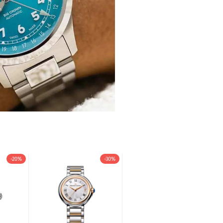
-20%
-30%
-30%