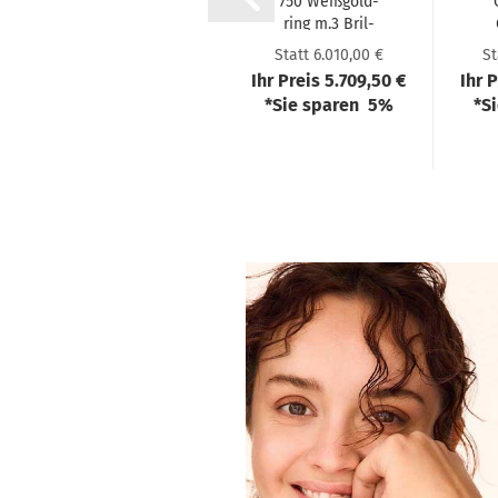
Bril­lant­ring
750 Weiß­gold­
aus 750 Gold
ring m.3 Bril­
mit Bril­lant
lan­ten
Statt 1.980,00 €
Statt 6.010,00 €
St
R01TY001...
Ihr Preis 1.881,00 €
Ihr Preis 5.709,50 €
Ihr 
*Sie sparen 5%
*Sie sparen 5%
*S