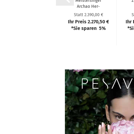
Be­ring Her­ren­
Meis­ter­sin­ger
Z
uhr 16535-​​707
Ar­chao Her­
ren­uhr
1
Statt 189,00 €
Statt 2.390,00 €
S
AR902BL
Ihr Preis 179,55 €
Ihr Preis 2.270,50 €
Ihr
*Sie sparen 5%
*Sie sparen 5%
*S