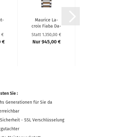
üt­
Mau­rice La­
Mau­rice La­
croix Fiaba Da­
croix AIKON
600
men­uhr
Ven­tu­rer GMT
 €
Statt 1.350,00 €
Statt 2.680,00 €
FA1004-​​PVP13-​
0 €
Nur 945,00 €
Nur 1.876,00 €
110-1...
ten Sie :
chs Generationen für Sie da
erreichbar
 Sicherheit - SSL Verschlüsselung
gutachter