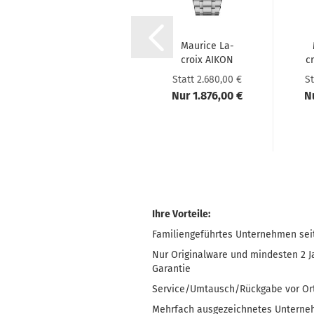
Mau­rice La­
Mau­rice La­
croix Fiaba Da­
croix AIKON
c
men­uhr
Ven­tu­rer GMT
t
Statt 1.350,00 €
Statt 2.680,00 €
St
FA1004-​​PVP13-​
Nur 945,00 €
Nur 1.876,00 €
Nu
110-1...
Ihre Vorteile:
Familiengeführtes Unternehmen sei
Nur Originalware und mindesten 2 J
Garantie
Service/Umtausch/Rückgabe vor Or
Mehrfach ausgezeichnetes Untern