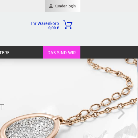
Kundenlogin
Ihr Warenkorb
0,00 €
il
TERE
DAS SIND WIR
wort
erstellen
ort vergessen?