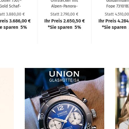
Col­lier 750/-
Ohr­ste­cker mit
Goldarm­ban
Gold Schaf­
Alpen-​​Pan­ora­
Fope 73101B
frath CALO1
ma GO705RG
BB R XBX 0
att 3.880,00 €
Statt 2.790,00 €
Statt 4.510,00
Preis 3.686,00 €
Ihr Preis 2.650,50 €
Ihr Preis 4.284
ie sparen 5%
*Sie sparen 5%
*Sie sparen