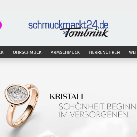
Suche...
E-Ma
CK
OHRSCHMUCK
ARMSCHMUCK
HERRENUHREN
WEI
Pass
Konto 
Passw