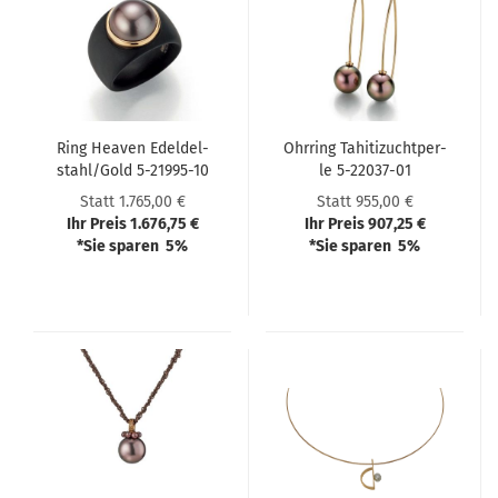
Ring Hea­ven Edel­del­
Ohr­ring Ta­hi­ti­zucht­per­
stahl/Gold 5-​21995-​10
le 5-​22037-​01
Statt 1.765,00 €
Statt 955,00 €
Ihr Preis 1.676,75 €
Ihr Preis 907,25 €
*Sie sparen 5%
*Sie sparen 5%