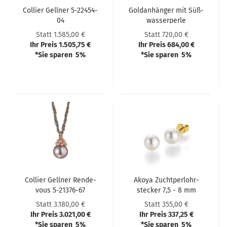
Col­lier Gell­ner 5-​22454-​
Gold­an­hän­ger mit Süß­
04
was­ser­per­le
Statt 1.585,00 €
Statt 720,00 €
Ihr Preis 1.505,75 €
Ihr Preis 684,00 €
*Sie sparen 5%
*Sie sparen 5%
Col­lier Gell­ner Ren­de­
Akoya Zucht­perlohr­
vous 5-​21376-​67
ste­cker 7,5 - 8 mm
Statt 3.180,00 €
Statt 355,00 €
Ihr Preis 3.021,00 €
Ihr Preis 337,25 €
*Sie sparen 5%
*Sie sparen 5%