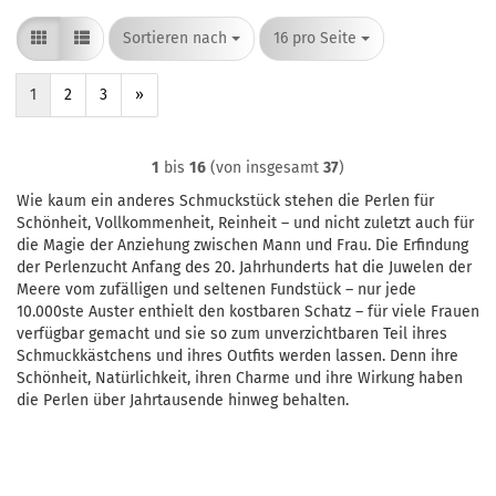
Sortieren nach
pro Seite
Sortieren nach
16 pro Seite
1
2
3
»
1
bis
16
(von insgesamt
37
)
Wie kaum ein anderes Schmuckstück stehen die Perlen für
Schönheit, Vollkommenheit, Reinheit – und nicht zuletzt auch für
die Magie der Anziehung zwischen Mann und Frau. Die Erfindung
der Perlenzucht Anfang des 20. Jahrhunderts hat die Juwelen der
Meere vom zufälligen und seltenen Fundstück – nur jede
10.000ste Auster enthielt den kostbaren Schatz – für viele Frauen
verfügbar gemacht und sie so zum unverzichtbaren Teil ihres
Schmuckkästchens und ihres Outfits werden lassen. Denn ihre
Schönheit, Natürlichkeit, ihren Charme und ihre Wirkung haben
die Perlen über Jahrtausende hinweg behalten.