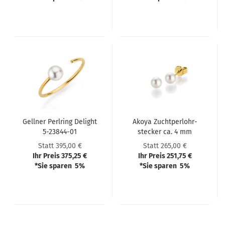
Gell­ner Perl­ring De­light
Akoya Zucht­perlohr­
5-​23844-​01
ste­cker ca. 4 mm
Statt 395,00 €
Statt 265,00 €
Ihr Preis 375,25 €
Ihr Preis 251,75 €
*Sie sparen 5%
*Sie sparen 5%