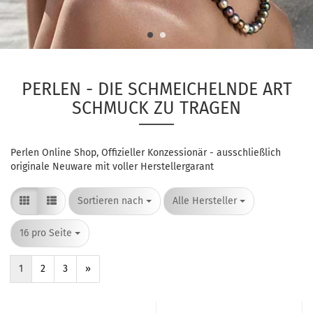
PERLEN - DIE SCHMEICHELNDE ART
SCHMUCK ZU TRAGEN
Perlen Online Shop, Offizieller Konzessionär - ausschließlich
originale Neuware mit voller Herstellergarant
Sortieren nach
pro Seite
Sortieren nach
Alle Hersteller
pro Seite
16 pro Seite
1
2
3
»