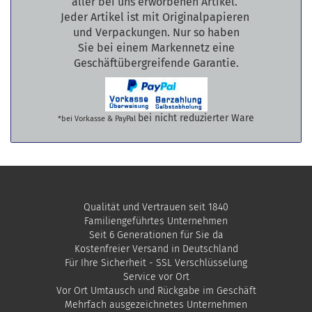
aller bei uns erworbenen Artikel.
Jeder Artikel ist mit Originalpapieren
und Verpackungen. Nur so haben
Sie bei einem Markennetz eine
Geschäftübergreifende Garantie.
bei nicht reduzierter Ware
*bei Vorkasse & PayPal
Qualität und Vertrauen seit 1840
Familiengeführtes Unternehmen
Seit 6 Generationen für Sie da
Kostenfreier Versand in Deutschland
Für Ihre Sicherheit - SSL Verschlüsselung
Service vor Ort
Vor Ort Umtausch und Rückgabe im Geschäft
Mehrfach ausgezeichnetes Unternehmen