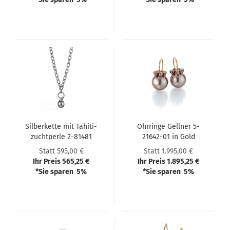
Sil­ber­ket­te mit Ta­hi­ti­
Ohr­rin­ge Gell­ner 5-​
zucht­per­le 2-​81481
21642-​01 in Gold
Statt 595,00 €
Statt 1.995,00 €
Ihr Preis 565,25 €
Ihr Preis 1.895,25 €
*Sie sparen 5%
*Sie sparen 5%