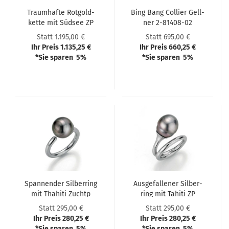
Traum­haf­te Rot­gold­
Bing Bang Col­lier Gell­
ket­te mit Süd­see ZP
ner 2-​81408-​02
Statt 1.195,00 €
Statt 695,00 €
Ihr Preis 1.135,25 €
Ihr Preis 660,25 €
*Sie sparen 5%
*Sie sparen 5%
Span­nen­der Sil­ber­ring
Aus­ge­fal­le­ner Sil­ber­
mit Tha­hi­ti Zuchtp
ring mit Ta­hi­ti ZP
Statt 295,00 €
Statt 295,00 €
Ihr Preis 280,25 €
Ihr Preis 280,25 €
*Sie sparen 5%
*Sie sparen 5%