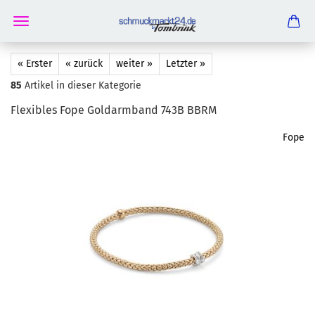
« Erster
« zurück
weiter »
Letzter »
85
Artikel in dieser Kategorie
Fle­xi­bles Fope Goldarm­band 743B BBRM
Fope