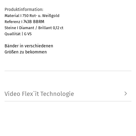
Produktinformation:
Material I 750 Rot- u. Weißgold
743B BBRM
Referenz I
Steine I Diamant / Brillant 0,12 ct
Quallität | G VS
Bänder in verschiedenen
Größen zu bekommen
Video Flex`ìt Technologie