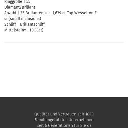
Ringgröße | 55
Diamant/Brillant
Anzahl | 23 Brillanten zus. 1,639 ct Top Wesselton F
si (small inclusions)
Schliff | Brillantschliff
Mittelstein= | (0,33ct)
Qualität und Vertrauen seit 1840
Familiengeführtes Unternehmen
Seit 6 Generationen für Sie da