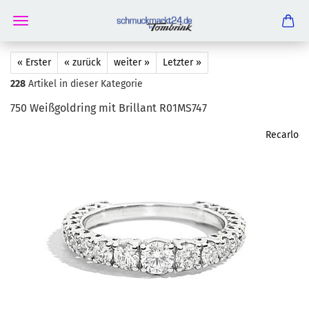
« Erster
« zurück
weiter »
Letzter »
228
Artikel in dieser Kategorie
750 Weiß­gold­ring mit Bril­lant R01MS747
Recarlo