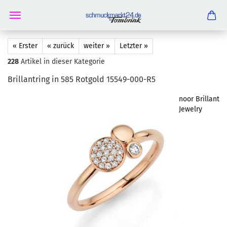
« Erster
« zurück
weiter »
Letzter »
228
Artikel in dieser Kategorie
Bril­lant­ring in 585 Rot­gold 15549-​000-R5
noor Brillant
Jewelry