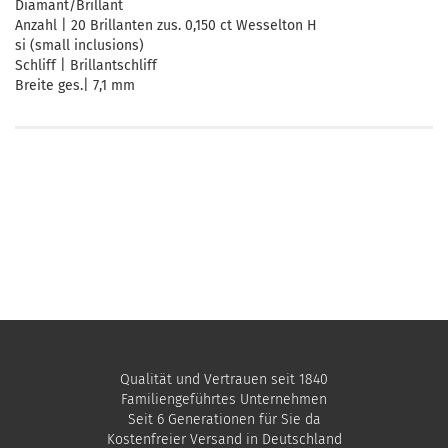
Diamant/Brillant
Anzahl | 20 Brillanten zus. 0,150 ct Wesselton H
si (small inclusions)
Schliff | Brillantschliff
Breite ges.| 7,1 mm
Qualität und Vertrauen seit 1840
Familiengeführtes Unternehmen
Seit 6 Generationen für Sie da
Kostenfreier Versand in Deutschland