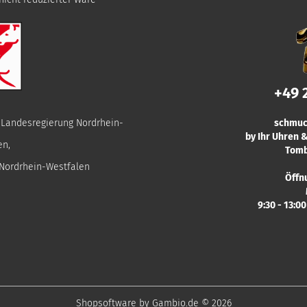
+49 
r Landesregierung Nordrhein-
schmuc
by Ihr Uhren
en,
Tomb
 Nordrhein-Westfalen
Öffn
9:30 - 13:0
Shopsoftware
by Gambio.de © 2026