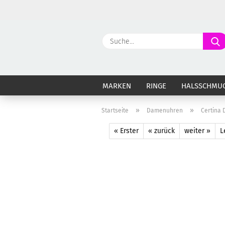
MARKEN
RINGE
HALSSCHMU
»
»
Startseite
Damenuhren
Certina 
« Erster
« zurück
weiter »
L