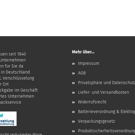
Mehr über...
auen seit 1840
 Unternehmen
Impressum
en für Sie da
 in Deutschland
AGB
SL Verschlüsselung
Privatsphäre und Datenschut
r Ort
ckgabe im Geschäft
Liefer- und Versandkosten
etes Unternehmen
Widerrufsrecht
npackservice
Batterieverordnung & Elektro
Verpackungsgesetz
Produktsicherheitsverordnun
nicht reduzierter Ware