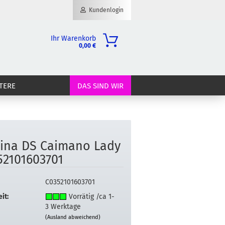
Kundenlogin
Ihr Warenkorb
0,00 €
il
TERE
DAS SIND WIR
wort
ti­na DS Cai­ma­no Lady
erstellen
52101603701
ort vergessen?
C0352101603701
it:
Vorrätig /ca 1-
3 Werktage
(Ausland abweichend)