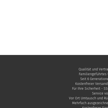
Qualität und Vertr
Familiengeführtes
Seit 6 Generation
Kostenfreier Versand
Für Ihre Sicherheit - S
Service vo
Vor Ort Umtausch und Rü
Mehrfach ausgezeichn
​Kostenfreier Ei