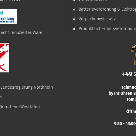
Batterieverordnung & Elektro
Verpackungsgesetz
Produktsicherheitsverordnun
nicht reduzierter Ware
+49 
r Landesregierung Nordrhein-
schmuc
by Ihr Uhren
en,
Tomb
 Nordrhein-Westfalen
Öffn
9:30 - 13:0