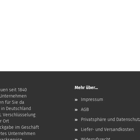
Mehr über...
auen seit 1840
 Unternehmen
Impressum
en für Sie da
 in Deutschland
AGB
SL Verschlüsselung
Privatsphäre und Datenschut
r Ort
ckgabe im Geschäft
Liefer- und Versandkosten
etes Unternehmen
Widerrufsrecht
npackservice