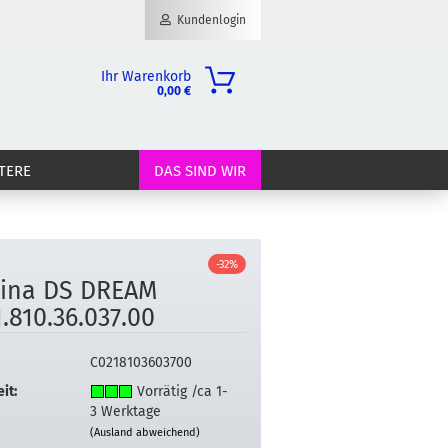
Kundenlogin
Ihr Warenkorb
0,00 €
il
TERE
DAS SIND WIR
wort
-32%
ti­na DS DREAM
erstellen
.810.36.037.00
ort vergessen?
C0218103603700
it:
Vorrätig /ca 1-
3 Werktage
(Ausland abweichend)