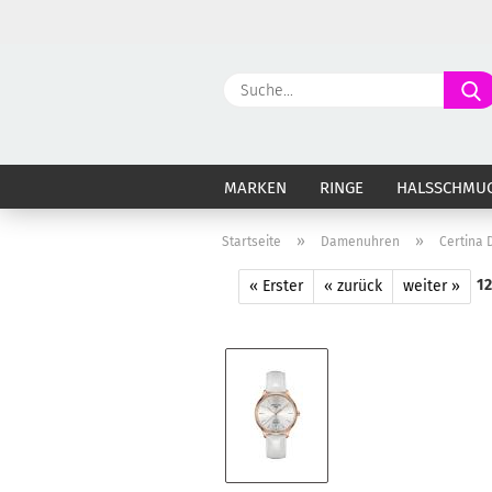
MARKEN
RINGE
HALSSCHMU
»
»
Startseite
Damenuhren
Certina 
1
« Erster
« zurück
weiter »