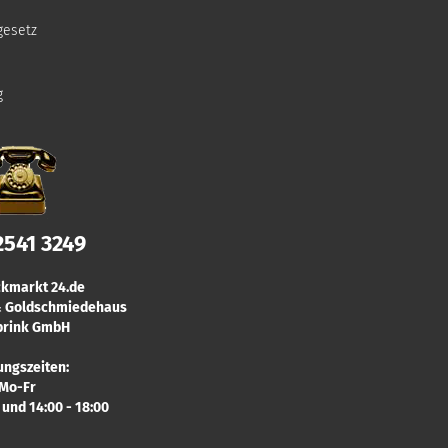
gesetz
g
2541 3249
kmarkt 24.de
 & Goldschmiedehaus
rink GmbH
ungszeiten:
Mo-Fr
0 und 14:00 - 18:00