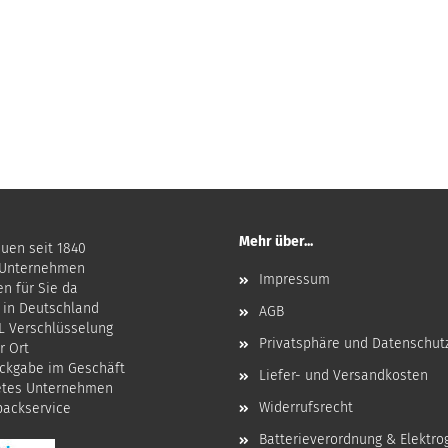
Mehr über...
auen seit 1840
 Unternehmen
Impressum
en für Sie da
 in Deutschland
AGB
SL Verschlüsselung
Privatsphäre und Datenschut
r Ort
ckgabe im Geschäft
Liefer- und Versandkosten
etes Unternehmen
Widerrufsrecht
npackservice
Batterieverordnung & Elektro