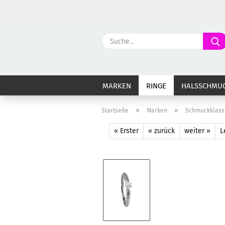
MARKEN
RINGE
HALSSCHMU
»
»
Startseite
Marken
Schmuckklass
« Erster
« zurück
weiter »
L