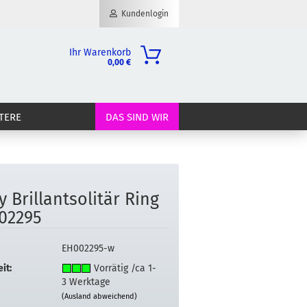
Kundenlogin
Ihr Warenkorb
0,00 €
il
TERE
DAS SIND WIR
wort
 Bril­lant­so­li­tär Ring
erstellen
02295
ort vergessen?
EH002295-w
it:
Vorrätig /ca 1-
3 Werktage
(Ausland abweichend)