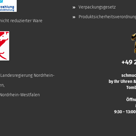
Verpackungsgesetz
Produktsicherheitsverordnun
nicht reduzierter Ware
+49 
r Landesregierung Nordrhein-
schmuc
by Ihr Uhren
en,
Tomb
 Nordrhein-Westfalen
Öffn
9:30 - 13:0