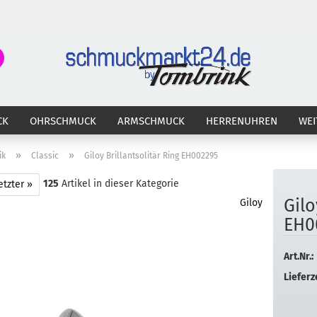
Suche...
E-Ma
CK
OHRSCHMUCK
ARMSCHMUCK
HERRENUHREN
WEI
Pass
»
»
ik
Classic
Giloy Brillantsolitär Ring EH002295
125
Artikel in dieser Kategorie
etzter »
Giloy
Giloy
Konto 
EH0
Passw
Art.Nr.:
Lieferze