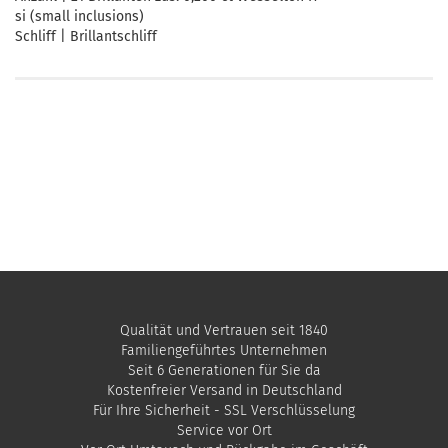
si (small inclusions)
Schliff | Brillantschliff
Qualität und Vertrauen seit 1840
Familiengeführtes Unternehmen
Seit 6 Generationen für Sie da
Kostenfreier Versand in Deutschland
Für Ihre Sicherheit - SSL Verschlüsselung
Service vor Ort