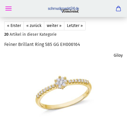
« Erster
« zurück
weiter »
Letzter »
20
Artikel in dieser Kategorie
Fei­ner Bril­lant Ring 585 GG EH006164
Giloy