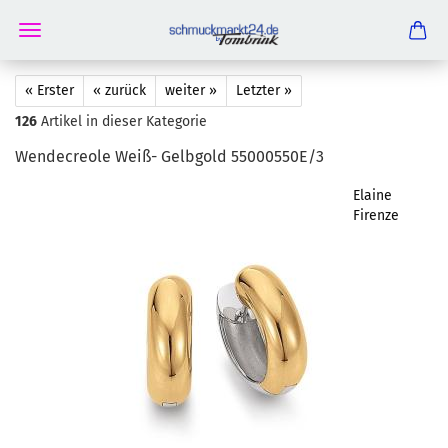
« Erster
« zurück
weiter »
Letzter »
126
Artikel in dieser Kategorie
Wen­de­creo­le Weiß- Gelb­gold 55000550E/3
Elaine
Firenze