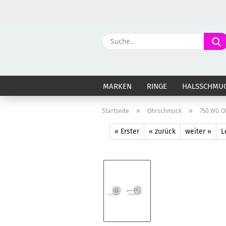
MARKEN
RINGE
HALSSCHMU
»
»
Startseite
Ohrschmuck
750 WG Oh
« Erster
« zurück
weiter »
L