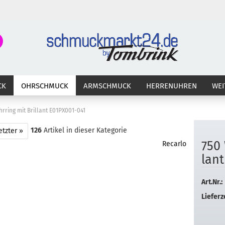
Suche...
E-Ma
CK
OHRSCHMUCK
ARMSCHMUCK
HERRENUHREN
WEI
Pass
rring mit Brillant E01PX001-041
126
Artikel in dieser Kategorie
etzter »
750 
Recarlo
Konto 
lant
Passw
Art.Nr.:
Lieferze