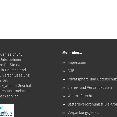
Mehr über...
auen seit 1840
 Unternehmen
Impressum
en für Sie da
 in Deutschland
AGB
SL Verschlüsselung
Privatsphäre und Datenschut
r Ort
ckgabe im Geschäft
Liefer- und Versandkosten
etes Unternehmen
Widerrufsrecht
npackservice
Batterieverordnung & Elektro
Verpackungsgesetz