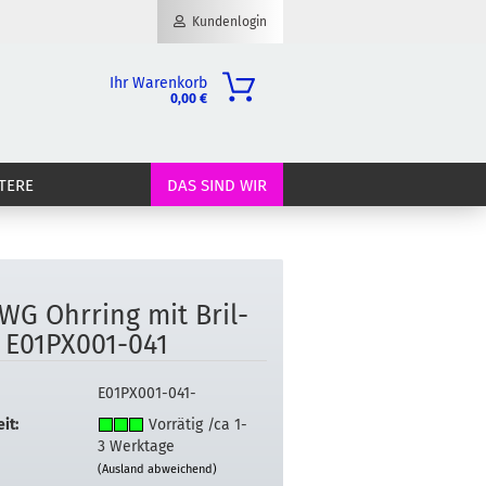
Kundenlogin
Ihr Warenkorb
0,00 €
il
TERE
DAS SIND WIR
wort
WG Ohr­ring mit Bril­
erstellen
 E01PX001-​041
ort vergessen?
E01PX001-041-
it:
Vorrätig /ca 1-
3 Werktage
(Ausland abweichend)