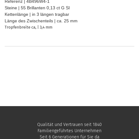
Referenz | 4B496W4-1
Steine | 55 Brillanten 0,13 ct G SI
Kettenlänge | in 3 längen tragbar
Länge des Zwischenteils | ca. 25 mm
Tropfenbreite ca, | 3,4 mm
Qualität und Vertrauen seit 1840
Familiengeführtes Unternehmen
Seit 6 Generationen für Sie da