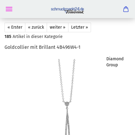
« Erster
« zurück
weiter »
Letzter »
185
Artikel in dieser Kategorie
Gold­col­lier mit Bril­lant 4B496W4-​1
Diamond
Group