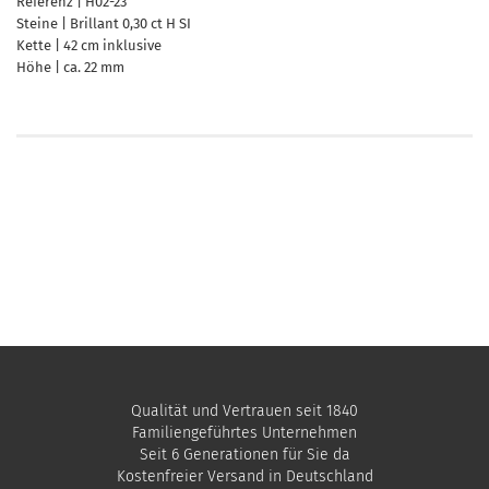
Referenz | H02-23
Steine | Brillant 0,30 ct H SI
Kette | 42 cm inklusive
Höhe | ca. 22 mm
Qualität und Vertrauen seit 1840
Familiengeführtes Unternehmen
Seit 6 Generationen für Sie da
Kostenfreier Versand in Deutschland