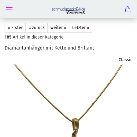
« Erster
« zurück
weiter »
Letzter »
185
Artikel in dieser Kategorie
Dia­mant­an­hän­ger mit Kette und Bril­lant
Classic