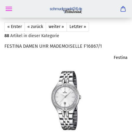
« Erster
« zurück
weiter »
Letzter »
88
Artikel in dieser Kategorie
FESTI­NA DAMEN UHR MA­DE­MOI­SEL­LE F16867/1
Festina