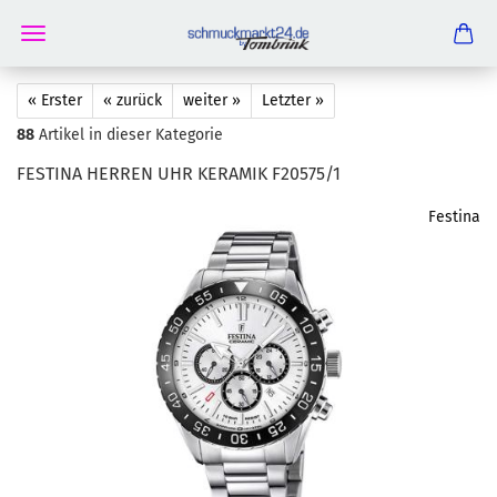
« Erster
« zurück
weiter »
Letzter »
88
Artikel in dieser Kategorie
FESTI­NA HER­REN UHR KE­RA­MIK F20575/1
Festina