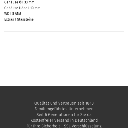
Gehäuse Ø I 33 mm
Gehäuse Höhe I 10 mm
WD I 5 ATM
Extras I Glassteine
Qualität und Vertrauen seit 1840
Familiengeführtes Unternehmen
Seit 6 Generationen für Sie da
Kostenfreier Versand in Deutschland
Für Ihre Sicherheit - SSL Verschlüsselung