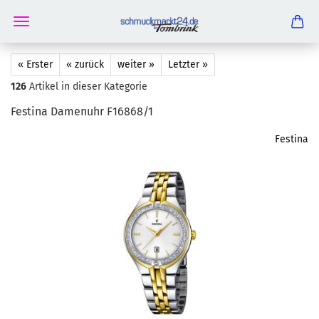
« Erster
« zurück
weiter »
Letzter »
126
Artikel in dieser Kategorie
Festi­na Da­men­uhr F16868/1
Festina