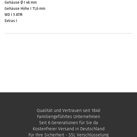
Gehäuse Ø I 46 mm
Gehäuse Höhe I 11,6 mm
WD I 5 ATM
Extras I
Qualität und Vertrauen seit 1840
Familiengeführtes Unternehmen
Seit 6 Generationen für Sie da
Kostenfreier Versand in Deutschland
Für Ihre Sicherheit - SSL Verschlüsselung