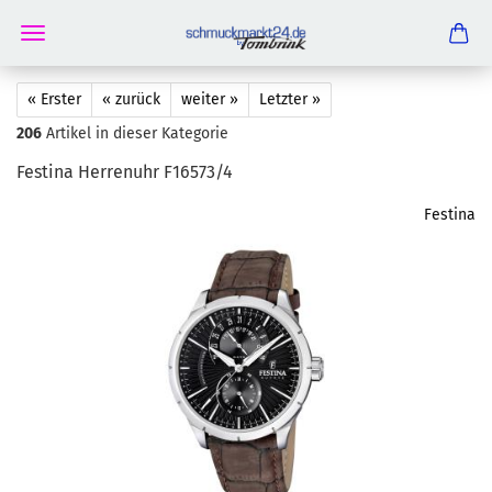
« Erster
« zurück
weiter »
Letzter »
206
Artikel in dieser Kategorie
Festi­na Her­ren­uhr F16573/4
Festina