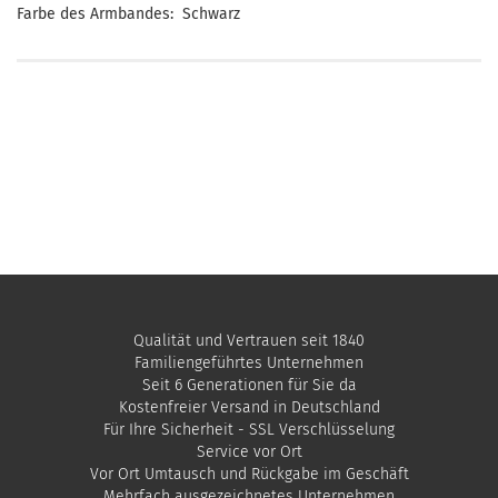
Farbe des Armbandes: Schwarz
Qualität und Vertrauen seit 1840
Familiengeführtes Unternehmen
Seit 6 Generationen für Sie da
Kostenfreier Versand in Deutschland
Für Ihre Sicherheit - SSL Verschlüsselung
Service vor Ort
Vor Ort Umtausch und Rückgabe im Geschäft
Mehrfach ausgezeichnetes Unternehmen