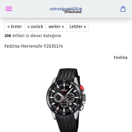
« Erster
« zurück
weiter »
Letzter »
206
Artikel in dieser Kategorie
Festi­na Her­ren­uhr F20353/4
Festina