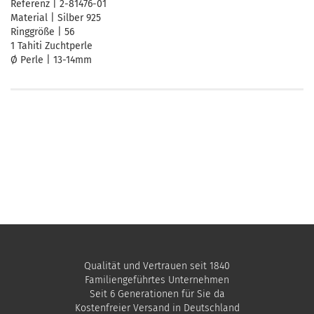
Referenz | 2-81476-01
Material | Silber 925
Ringgröße | 56
1 Tahiti Zuchtperle
Ø Perle | 13-14mm
Qualität und Vertrauen seit 1840
Familiengeführtes Unternehmen
Seit 6 Generationen für Sie da
Kostenfreier Versand in Deutschland