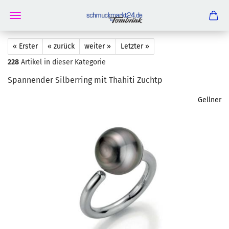
« Erster
« zurück
weiter »
Letzter »
228
Artikel in dieser Kategorie
Span­nen­der Sil­ber­ring mit Tha­hi­ti Zuchtp
Gellner