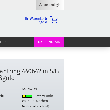
Kundenlogin
Ihr Warenkorb
0,00 €
il
TERE
DAS SIND WIR
wort
­lant­ring 440642 in 585
erstellen
ß­gold
ort vergessen?
440642-W
it:
Liefertermin
ca. 2 - 3 Wochen
(Ausland abweichend)