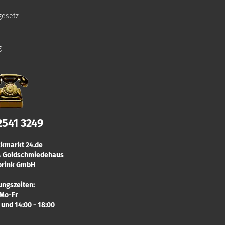
gesetz
g
2541 3249
kmarkt 24.de
 & Goldschmiedehaus
rink GmbH
ungszeiten:
Mo-Fr
0 und 14:00 - 18:00