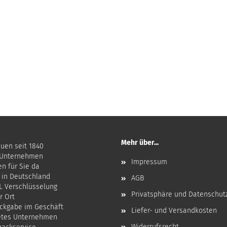
Mehr über...
auen seit 1840
 Unternehmen
Impressum
en für Sie da
 in Deutschland
AGB
SL Verschlüsselung
Privatsphäre und Datenschut
r Ort
ckgabe im Geschäft
Liefer- und Versandkosten
etes Unternehmen
Widerrufsrecht