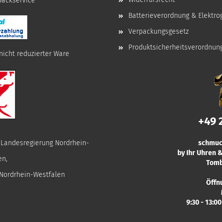
npackservice
Batterieverordnung & Elektro
Verpackungsgesetz
Produktsicherheitsverordnun
nicht reduzierter Ware
+49 
r Landesregierung Nordrhein-
schmuc
by Ihr Uhren
en,
Tomb
 Nordrhein-Westfalen
Öffn
9:30 - 13:0