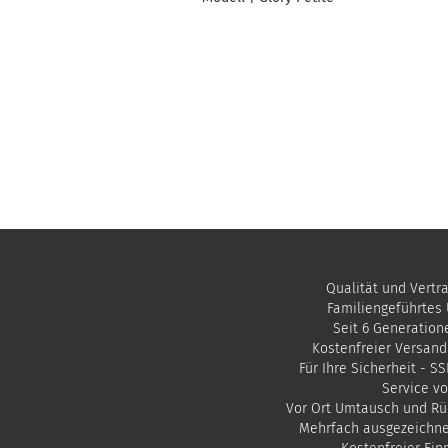
Qualität und Vertr
Familiengeführtes
Seit 6 Generation
Kostenfreier Versand
Für Ihre Sicherheit - S
Service vo
Vor Ort Umtausch und Rü
Mehrfach ausgezeichn