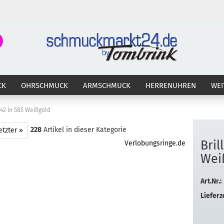
Suche...
E-Ma
CK
OHRSCHMUCK
ARMSCHMUCK
HERRENUHREN
WEI
Pass
642 in 585 Weißgold
228
Artikel in dieser Kategorie
etzter »
Bril
Verlobungsringe.de
Konto 
Wei
Passw
Art.Nr.:
Lieferze