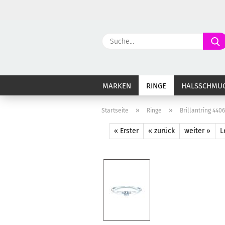
MARKEN
RINGE
HALSSCHMU
»
»
Startseite
Ringe
Brillantring 440
« Erster
« zurück
weiter »
L