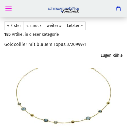
« Erster
« zurück
weiter »
Letzter »
185
Artikel in dieser Kategorie
Gold­col­lier mit blau­em Topas 372099971
Eugen Rühle