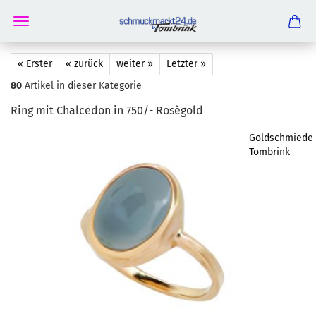
« Erster
« zurück
weiter »
Letzter »
80
Artikel in dieser Kategorie
Ring mit Chal­ce­don in 750/- Rosègold
Goldschmiede
Tombrink