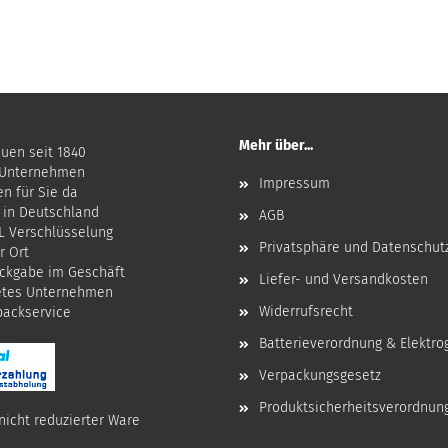
Mehr über...
auen seit 1840
 Unternehmen
Impressum
en für Sie da
 in Deutschland
AGB
SL Verschlüsselung
Privatsphäre und Datenschut
r Ort
ckgabe im Geschäft
Liefer- und Versandkosten
etes Unternehmen
Widerrufsrecht
npackservice
Batterieverordnung & Elektro
Verpackungsgesetz
Produktsicherheitsverordnun
nicht reduzierter Ware