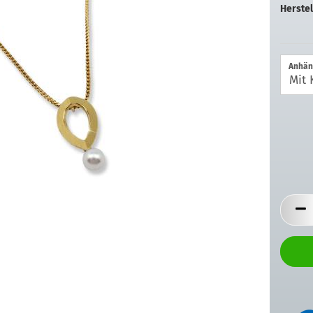
Herstel
Anhän