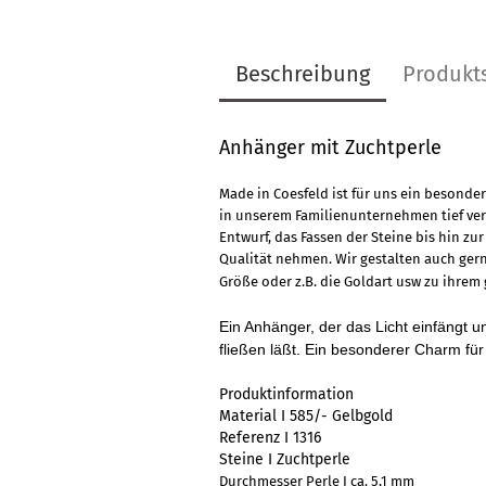
Beschreibung
Produkt
Anhänger mit Zuchtperle
Made in Coesfeld ist für uns ein besonder
in unserem Familienunternehmen tief ver
Entwurf, das Fassen der Steine bis hin zur
Qualität nehmen. Wir gestalten auch ger
Größe oder z.B. die Goldart usw zu ihre
Ein Anhänger, der das Licht einfängt 
fließen läßt. Ein besonderer Charm fü
Produktinformation
Material I 585/- Gelbgold
Referenz I 1316
Steine I Zuchtperle
Durchmesser Perle I ca. 5,1 mm