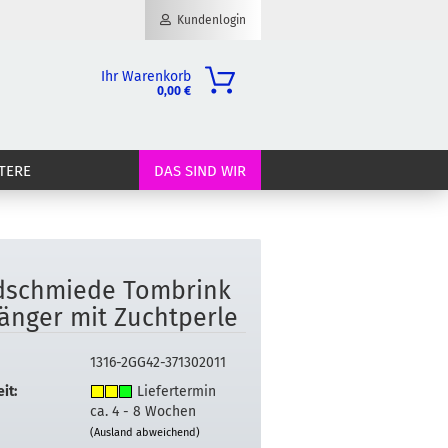
Kundenlogin
Ihr Warenkorb
0,00 €
il
TERE
DAS SIND WIR
wort
­schmie­de Tom­brink
erstellen
än­ger mit Zucht­per­le
ort vergessen?
1316-2GG42-371302011
it:
Liefertermin
ca. 4 - 8 Wochen
(Ausland abweichend)