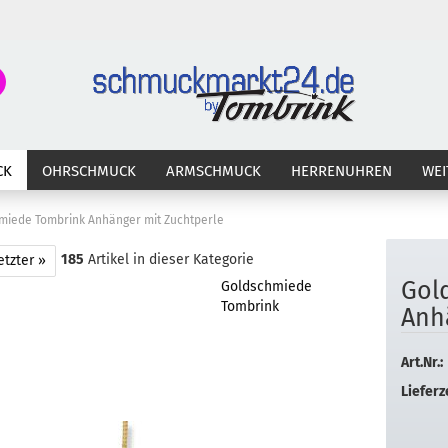
Suche...
E-Ma
CK
OHRSCHMUCK
ARMSCHMUCK
HERRENUHREN
WEI
Pass
miede Tombrink Anhänger mit Zuchtperle
185
Artikel in dieser Kategorie
etzter »
Gold
Goldschmiede
Konto 
Tombrink
An­h
Passw
Art.Nr.:
Lieferze