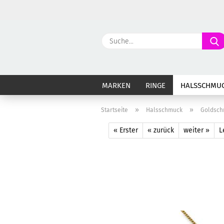
MARKEN
RINGE
HALSSCHMU
»
»
Startseite
Halsschmuck
Goldsch
« Erster
« zurück
weiter »
L