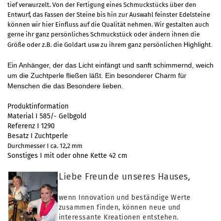
tief verwurzelt. Von der Fertigung eines Schmuckstücks über den
Entwurf, das Fassen der Steine bis hin zur Auswahl feinster Edelsteine
können wir hier Einfluss auf die Qualität nehmen. Wir gestalten auch
gerne ihr ganz persönliches Schmuckstück oder ändern ihnen die
Highlight.
Größe oder z.B. die Goldart usw zu ihrem ganz persönlichen
Ein Anhänger, der das Licht einfängt und sanft schimmernd, weich
um die Zuchtperle fließen läßt. Ein besonderer Charm für
Menschen die das Besondere lieben.
Produktinformation
Material I 585/- Gelbgold
Referenz I 1290
Besatz I Zuchtperle
Durchmesser I ca. 12,2 mm
Sonstiges I mit oder ohne Kette 42 cm
Liebe Freunde unseres Hauses,
wenn Innovation und beständige Werte
zusammen finden, können neue und
interessante Kreationen entstehen.