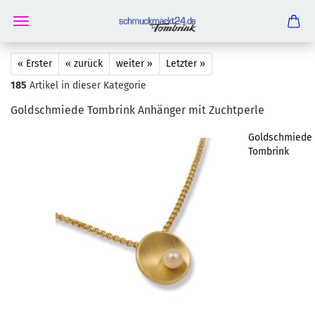
« Erster
« zurück
weiter »
Letzter »
185
Artikel in dieser Kategorie
Gold­schmie­de Tom­brink An­hän­ger mit Zucht­per­le
Goldschmiede
Tombrink