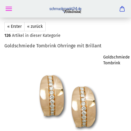
« Erster
« zurück
126
Artikel in dieser Kategorie
Gold­schmie­de Tom­brink Ohr­rin­ge mit Bril­lant
Goldschmiede
Tombrink