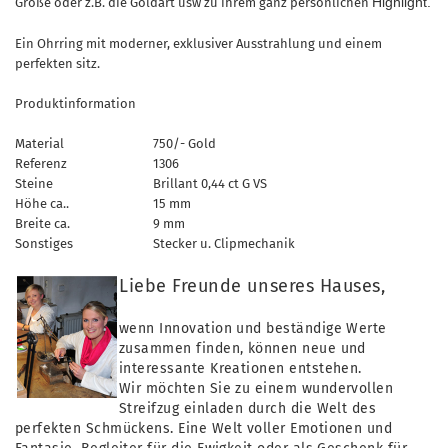
Highlight.
Größe oder z.B. die Goldart usw zu ihrem ganz persönlichen
Ein Ohrring mit moderner, exklusiver Ausstrahlung und einem
perfekten sitz.
Produktinformation
Material
750/- Gold
Referenz
1306
Steine
Brillant 0,44 ct G VS
Höhe ca..
15 mm
Breite ca.
9 mm
Sonstiges
Stecker u. Clipmechanik
Liebe Freunde unseres Hauses,
wenn Innovation und beständige Werte
zusammen finden, können neue und
interessante Kreationen entstehen.
Wir möchten Sie zu einem wundervollen
Streifzug einladen durch die Welt des
perfekten Schmückens. Eine Welt voller Emotionen und