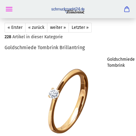
« Erster
« zurück
weiter »
Letzter »
228
Artikel in dieser Kategorie
Gold­schmie­de Tom­brink Bril­lant­ring
Goldschmiede
Tombrink