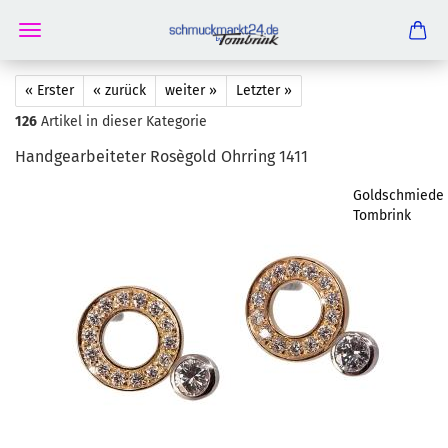
« Erster
« zurück
weiter »
Letzter »
126
Artikel in dieser Kategorie
Hand­ge­ar­bei­te­ter Rosègold Ohr­ring 1411
Goldschmiede
Tombrink