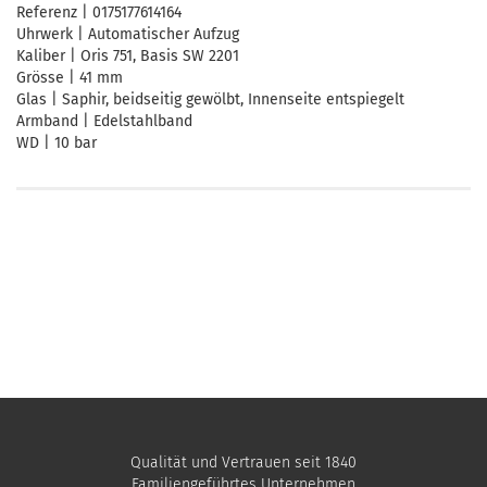
Referenz | 0175177614164
Uhrwerk | Automatischer Aufzug
Kaliber | Oris 751, Basis SW 220­1
Grösse | 41 mm
Glas | Saphir, beidseitig gewölbt, Innenseite entspiegelt
Armband | Edelstahlband
WD | 10 bar
Qualität und Vertrauen seit 1840
Familiengeführtes Unternehmen