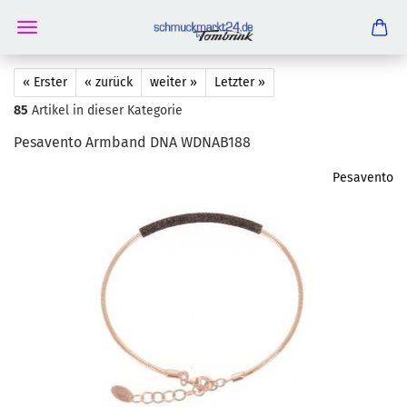
« Erster
« zurück
weiter »
Letzter »
85
Artikel in dieser Kategorie
Pe­saven­to Arm­band DNA WDNAB188
Pesavento