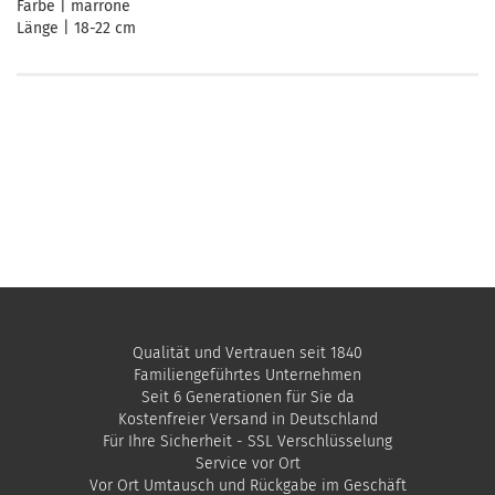
Farbe | marrone
Länge | 18-22 cm
Qualität und Vertrauen seit 1840
Familiengeführtes Unternehmen
Seit 6 Generationen für Sie da
Kostenfreier Versand in Deutschland
Für Ihre Sicherheit - SSL Verschlüsselung
Service vor Ort
Vor Ort Umtausch und Rückgabe im Geschäft