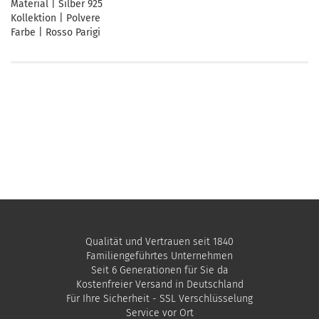
Material | Silber 925
Kollektion | Polvere
Farbe | Rosso Parigi
Qualität und Vertrauen seit 1840
Familiengeführtes Unternehmen
Seit 6 Generationen für Sie da
Kostenfreier Versand in Deutschland
Für Ihre Sicherheit - SSL Verschlüsselung
Service vor Ort