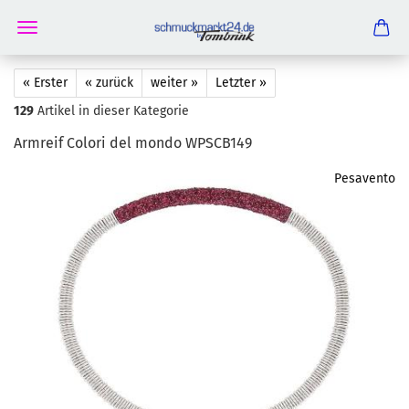
« Erster
« zurück
weiter »
Letzter »
129
Artikel in dieser Kategorie
Arm­reif Co­lo­ri del mondo WPSCB149
Pesavento