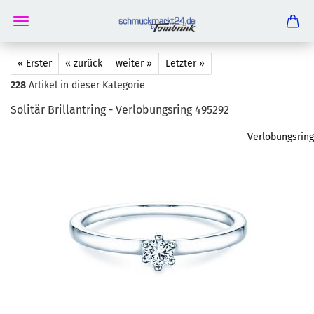
« Erster
« zurück
weiter »
Letzter »
228
Artikel in dieser Kategorie
So­li­tär Bril­lant­ring - Ver­lo­bungs­ring 495292
Verlobungsring