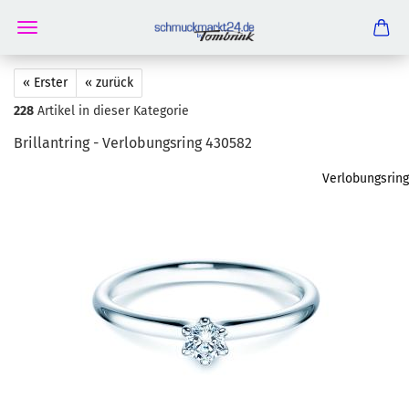
« Erster
« zurück
228
Artikel in dieser Kategorie
Bril­lant­ring - Ver­lo­bungs­ring 430582
Verlobungsring