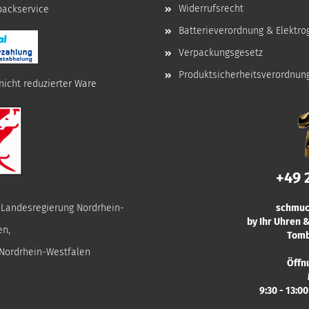
Widerrufsrecht
npackservice
Batterieverordnung & Elektro
Verpackungsgesetz
Produktsicherheitsverordnun
nicht reduzierter Ware
+49 
r Landesregierung Nordrhein-
schmuc
by Ihr Uhren
en,
Tomb
 Nordrhein-Westfalen
Öffn
9:30 - 13:0