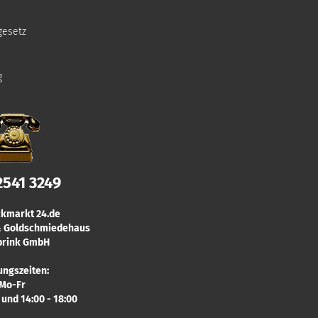
gesetz
g
2541 3249
kmarkt 24.de
 & Goldschmiedehaus
rink GmbH
ungszeiten:
Mo-Fr
0 und 14:00 - 18:00