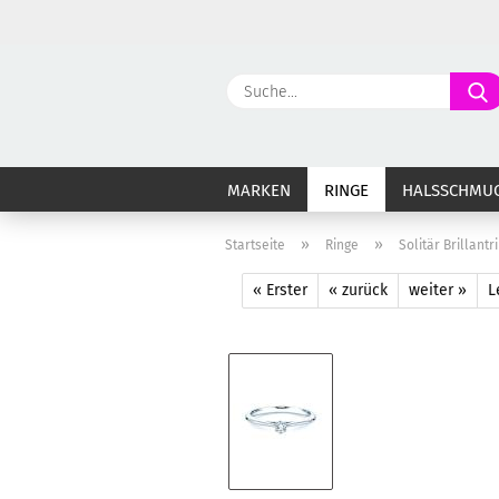
MARKEN
RINGE
HALSSCHMU
»
»
Startseite
Ringe
Solitär Brillant
« Erster
« zurück
weiter »
L