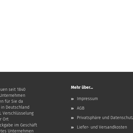
Mehr über...
auen seit 1840
 Unternehmen
Impressum
en für Sie da
 in Deutschland
AGB
SL Verschlüsselung
Privatsphäre und Datenschut
r Ort
ckgabe im Geschäft
Liefer- und Versandkosten
etes Unternehmen