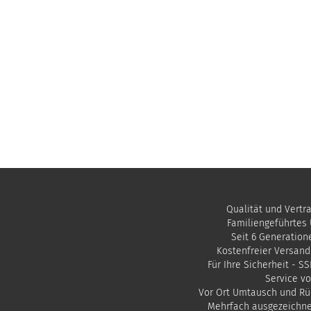
Qualität und Vertr
Familiengeführtes
Seit 6 Generation
Kostenfreier Versand
Für Ihre Sicherheit - S
Service vo
Vor Ort Umtausch und Rü
Mehrfach ausgezeichn