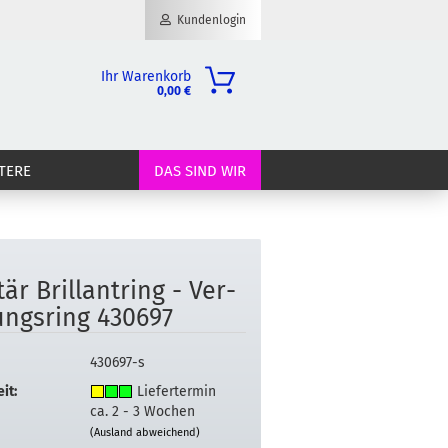
Kundenlogin
Ihr Warenkorb
0,00 €
il
TERE
DAS SIND WIR
wort
­tär Bril­lant­ring - Ver­
erstellen
ungs­ring 430697
ort vergessen?
430697-s
it:
Liefertermin
ca. 2 - 3 Wochen
(Ausland abweichend)