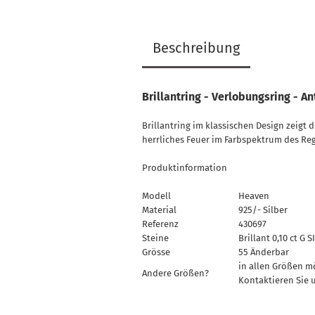
Beschreibung
Brillantring - Verlobungsring - An
Brillantring im klassischen Design zeigt 
herrliches Feuer im Farbspektrum des Re
Produktinformation
Modell
Heaven
Material
925/- Silber
Referenz
430697
Steine
Brillant 0,10 ct G SI
Grösse
55 Änderbar
in allen Größen m
Andere Größen?
Kontaktieren Sie 