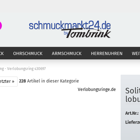
Suche...
E-Ma
CK
OHRSCHMUCK
ARMSCHMUCK
HERRENUHREN
WEI
Pass
ring - Verlobungsring 430697
228
Artikel in dieser Kategorie
etzter »
So­li
Verlobungsringe.de
Konto 
lo­b
Passw
Art.Nr.:
Lieferze