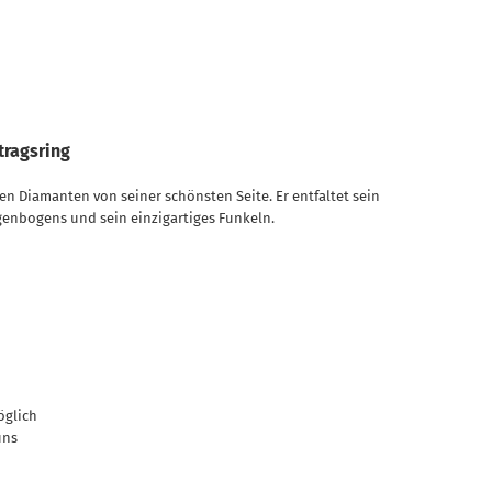
tragsring
den Diamanten von seiner schönsten Seite. Er entfaltet sein
genbogens und sein einzigartiges Funkeln.
öglich
uns