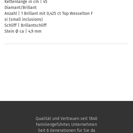
Kettenlänge in cm | 45
Diamant/Brillant
Anzahl | 1 Brillant mit 0,425 ct Top Wesselton F
si (small inclusions)
Schliff | Brillantschliff
Stein Ø ca | 4,9 mm
Qualität und Vertrauen seit 1840
Familiengeführtes Unternehmen
Seit 6 Generationen für Sie da