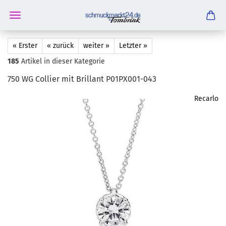
« Erster
« zurück
weiter »
Letzter »
185
Artikel in dieser Kategorie
750 WG Col­lier mit Bril­lant P01PX001-​043
Recarlo