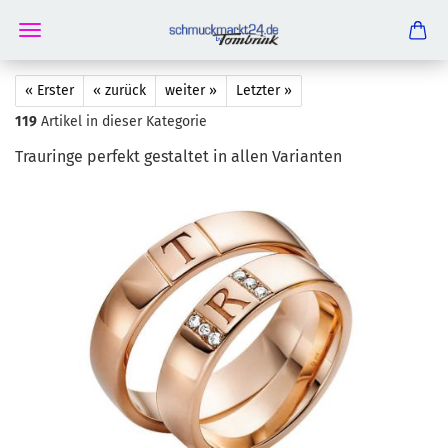
« Erster
« zurück
weiter »
Letzter »
119
Artikel in dieser Kategorie
Trau­rin­ge per­fekt ge­stal­tet in allen Va­ri­an­ten