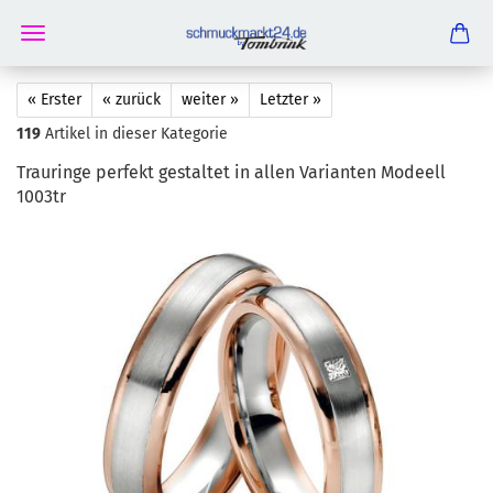
« Erster
« zurück
weiter »
Letzter »
119
Artikel in dieser Kategorie
Trau­rin­ge per­fekt ge­stal­tet in allen Va­ri­an­ten Mo­deell
1003tr