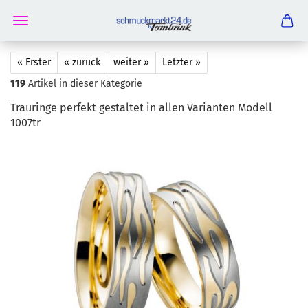
« Erster
« zurück
weiter »
Letzter »
119
Artikel in dieser Kategorie
Trau­rin­ge per­fekt ge­stal­tet in allen Va­ri­an­ten Mo­dell
1007tr