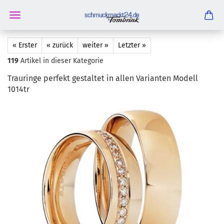
« Erster
« zurück
weiter »
Letzter »
119
Artikel in dieser Kategorie
Trau­rin­ge per­fekt ge­stal­tet in allen Va­ri­an­ten Mo­dell
1014tr