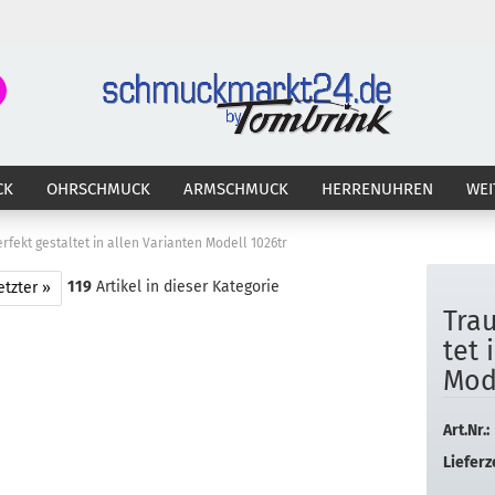
Suche...
E-Ma
CK
OHRSCHMUCK
ARMSCHMUCK
HERRENUHREN
WEI
Pass
rfekt gestaltet in allen Varianten Modell 1026tr
119
Artikel in dieser Kategorie
etzter »
Trau
Konto 
tet 
Passw
Mo­d
Art.Nr.:
Lieferze