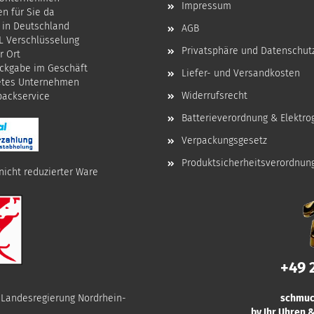
Impressum
en für Sie da
 in Deutschland
AGB
SL Verschlüsselung
Privatsphäre und Datenschut
r Ort
ckgabe im Geschäft
Liefer- und Versandkosten
etes Unternehmen
Widerrufsrecht
npackservice
Batterieverordnung & Elektro
Verpackungsgesetz
Produktsicherheitsverordnun
nicht reduzierter Ware
+49 
r Landesregierung Nordrhein-
schmuc
by Ihr Uhren