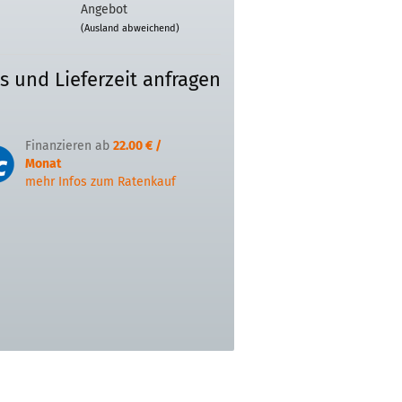
Angebot
(Ausland abweichend)
is und Lieferzeit anfragen
Finanzieren ab
22.00 € /
Monat
mehr Infos zum Ratenkauf