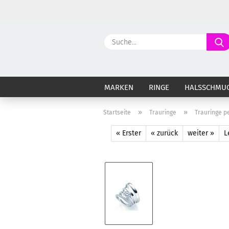
MARKEN
RINGE
HALSSCHMU
»
»
Startseite
Trauringe
Trauringe pe
« Erster
« zurück
weiter »
L