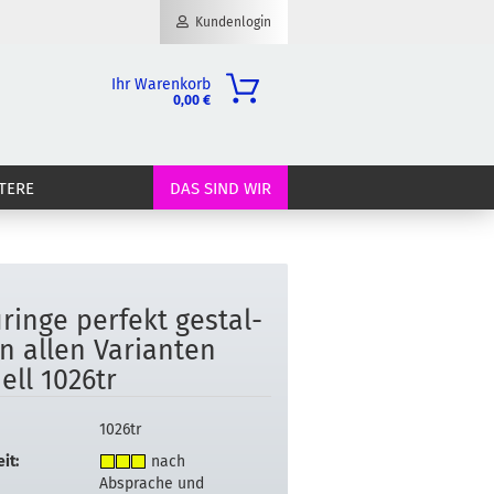
Kundenlogin
Ihr Warenkorb
0,00 €
il
TERE
DAS SIND WIR
wort
­rin­ge per­fekt ge­stal­
erstellen
in allen Va­ri­an­ten
ort vergessen?
ell 1026tr
1026tr
it:
nach
Absprache und