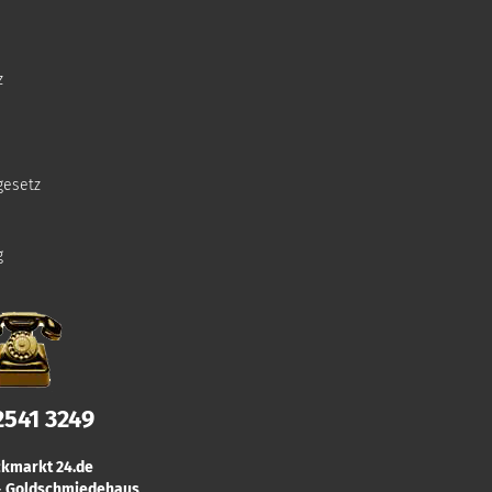
z
gesetz
g
2541 3249
kmarkt 24.de
 & Goldschmiedehaus