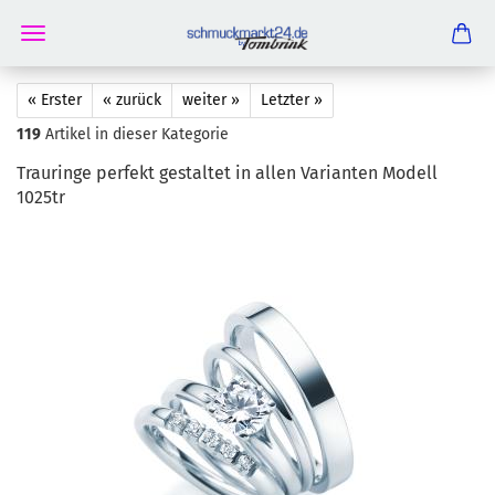
« Erster
« zurück
weiter »
Letzter »
119
Artikel in dieser Kategorie
Trau­rin­ge per­fekt ge­stal­tet in allen Va­ri­an­ten Mo­dell
1025tr