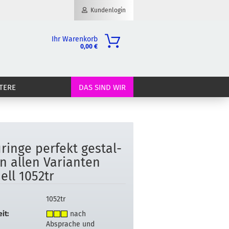
Kundenlogin
Ihr Warenkorb
0,00 €
il
TERE
DAS SIND WIR
wort
­rin­ge per­fekt ge­stal­
erstellen
in allen Va­ri­an­ten
ort vergessen?
ell 1052tr
1052tr
it:
nach
Absprache und