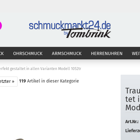
Suche...
E-Ma
CK
OHRSCHMUCK
ARMSCHMUCK
HERRENUHREN
WEI
Pass
rfekt gestaltet in allen Varianten Modell 1052tr
119
Artikel in dieser Kategorie
etzter »
Trau
Konto 
tet 
Passw
Mo­d
Art.Nr.:
Lieferze