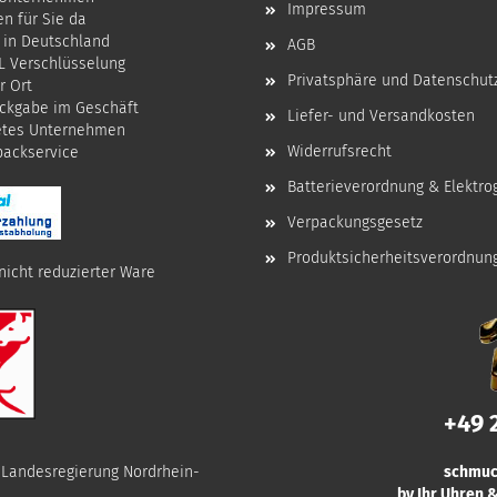
Impressum
en für Sie da
 in Deutschland
AGB
SL Verschlüsselung
Privatsphäre und Datenschut
r Ort
ckgabe im Geschäft
Liefer- und Versandkosten
etes Unternehmen
Widerrufsrecht
npackservice
Batterieverordnung & Elektro
Verpackungsgesetz
Produktsicherheitsverordnun
nicht reduzierter Ware
+49 
r Landesregierung Nordrhein-
schmuc
by Ihr Uhren