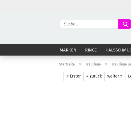
MARKEN
RINGE
HALSSCHMU
»
»
Startseite
Trauringe
Trauringe pe
« Erster
« zurück
weiter »
L