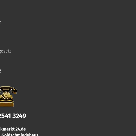
z
gesetz
g
2541 3249
kmarkt 24.de
 & Goldschmiedehaus