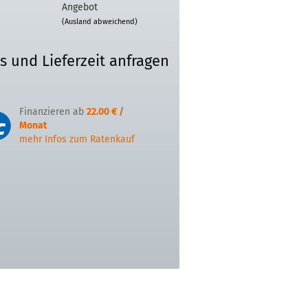
Angebot
(Ausland abweichend)
is und Lieferzeit anfragen
Finanzieren ab
22.00 € /
Monat
mehr Infos zum Ratenkauf