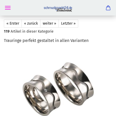
« Erster
« zurück
weiter »
Letzter »
119
Artikel in dieser Kategorie
Trau­rin­ge per­fekt ge­stal­tet in allen Va­ri­an­ten