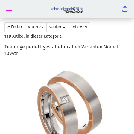
« Erster
« zurück
weiter »
Letzter »
119
Artikel in dieser Kategorie
Trau­rin­ge per­fekt ge­stal­tet in allen Va­ri­an­ten Mo­dell
1094tr