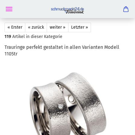
« Erster
« zurück
weiter »
Letzter »
119
Artikel in dieser Kategorie
Trau­rin­ge per­fekt ge­stal­tet in allen Va­ri­an­ten Mo­dell
1105tr