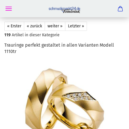
« Erster
« zurück
weiter »
Letzter »
119
Artikel in dieser Kategorie
Trau­rin­ge per­fekt ge­stal­tet in allen Va­ri­an­ten Mo­dell
1110tr