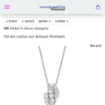
« Erster
« zurück
weiter »
Letzter »
185
Artikel in dieser Kategorie
750 WG Col­lier mit Bril­lant P01FA005
Recarlo