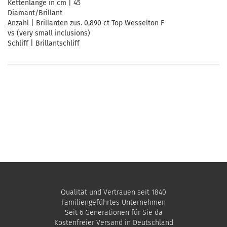
Kettenlänge in cm | 45
Diamant/Brillant
Anzahl | Brillanten zus. 0,890 ct Top Wesselton F
vs (very small inclusions)
Schliff | Brillantschliff
Qualität und Vertrauen seit 1840
Familiengeführtes Unternehmen
Seit 6 Generationen für Sie da
Kostenfreier Versand in Deutschland